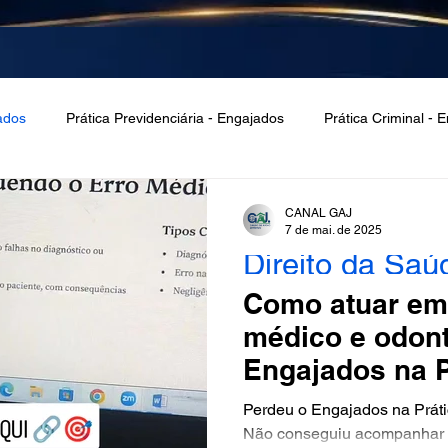
ados
Prática Previdenciária - Engajados
Prática Criminal - 
Marketing Jurídico - Engajados
Dir. Internacional - Engajados
CANAL GAJ
7 de mai. de 2025
Direito da Saú
Prática Trabalhista - Engajados
Violência Doméstica - Engaj
Como atuar em 
médico e odont
Controladoria Jurídica
Prática Tributária - Engajados
Prát
Engajados na P
Perdeu o Engajados na Práti
Não conseguiu acompanhar n