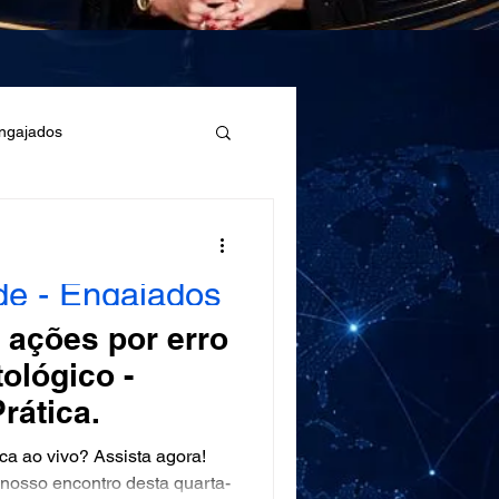
Engajados
de - Engajados
ados
ações por erro
ológico -
ica Bancária - Engajados
rática.
ca ao vivo? Assista agora!
osso encontro desta quarta-