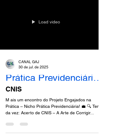
Load video
CANAL GAJ
30 de jul. de 2025
Prática Previdenciária - Engajados
CNIS
M ais um encontro do Projeto Engajados na
Prática – Nicho Prática Previdenciária! 💼 🔍 Tema
da vez: Acerto de CNIS – A Arte de Corrigir...