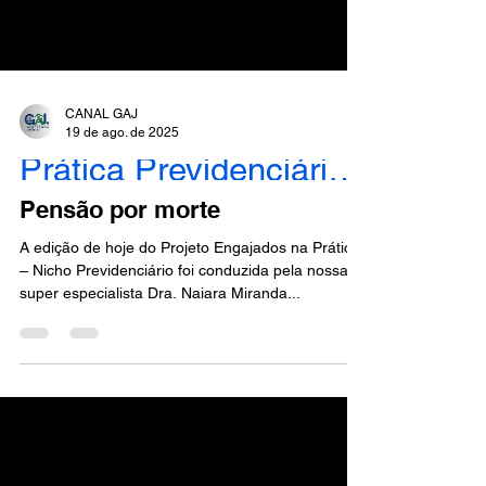
CANAL GAJ
19 de ago. de 2025
Prática Previdenciária - Engajados
Pensão por morte
A edição de hoje do Projeto Engajados na Prática
– Nicho Previdenciário foi conduzida pela nossa
super especialista Dra. Naiara Miranda...