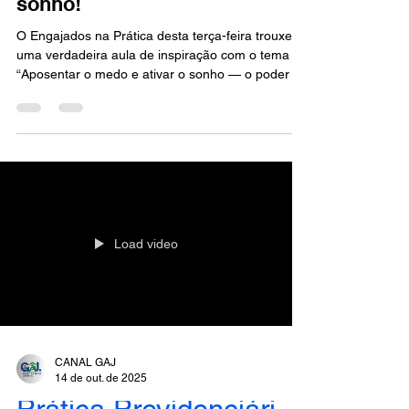
sonho!
O Engajados na Prática desta terça-feira trouxe
uma verdadeira aula de inspiração com o tema
“Aposentar o medo e ativar o sonho — o poder da
persistência na prática previdenciária”. O
encontro, conduzido pelas coordenadoras Julia
Moraes, Kelly Barcellos e Naiara Miranda,
destacou que a advocacia previdenciária pode
nascer em qualquer lugar — e que com
determinação, mesmo o pouco se torna muito. 💪
Nossa convidada especial, Dra. Katiane Martins
Santos, especialista em Direito
Load video
CANAL GAJ
14 de out. de 2025