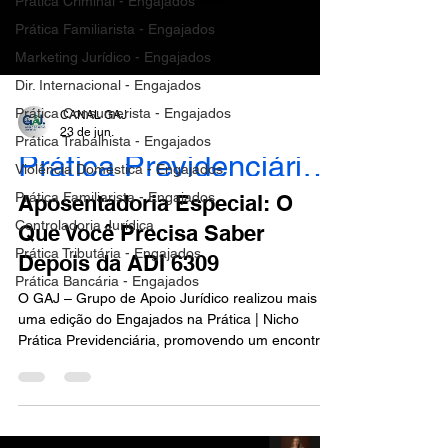
Prática Criminal - Engajados
Prática Familiarista - Engajados
Marketing Jurídico - Engajados
Dir. Internacional - Engajados
Prática Consumerista - Engajados
CANAL GAJ
23 de jun.
Prática Trabalhista - Engajados
Prática Previdenciária - Engajados
Violência Doméstica - Engajados
Prática Familiarista - Engajados
Aposentadoria Especial: O
Controladoria Jurídica
Que Você Precisa Saber
Prática Tributária - Engajados
Depois da ADI 6309
Prática Bancária - Engajados
O GAJ – Grupo de Apoio Jurídico realizou mais
uma edição do Engajados na Prática | Nicho
Prática Previdenciária, promovendo um encontro
essencial para advogados, bacharéis e
estudantes que acompanham as constantes
transformações do Direito Previdenciário. Com o
tema “Aposentadoria Especial: O Que Você
Precisa Saber Depois da ADI 6309”, o evento