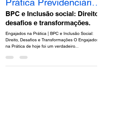
8 de jul. de 2025
Prática Previdenciária - Engajados
BPC e Inclusão social: Direito,
desafios e transformações.
Engajados na Prática | BPC e Inclusão Social:
Direito, Desafios e Transformações O Engajados
na Prática de hoje foi um verdadeiro...