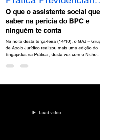
Prática Previdenciária - Engajados
O que o assistente social quer
saber na pericia do BPC e
ninguém te conta
Na noite desta terça-feira (14/10), o GAJ – Grupo
de Apoio Jurídico realizou mais uma edição do
Engajados na Prática , desta vez com o Nicho
Previdenciário , trazendo um tema indispensável
para quem atua ou deseja atuar na área:💬 “O
que o assistente social quer saber na perícia do
BPC (e ninguém te conta)” O encontro contou
com a participação especial da Dra. Drieli Pedrosa
(MG) – @drielipedrosa.adv,👩‍⚖️ Advogada
especialista em Direito Previdenciário e PCD pela
PUC-RJ ,
Load video