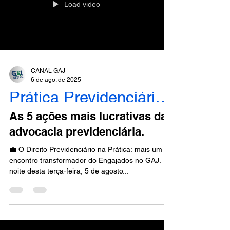
Load video
CANAL GAJ
6 de ago. de 2025
Prática Previdenciária - Engajados
As 5 ações mais lucrativas da
advocacia previdenciária.
💼 O Direito Previdenciário na Prática: mais um
encontro transformador do Engajados no GAJ. Na
noite desta terça-feira, 5 de agosto...