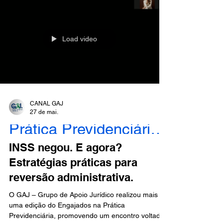
abordou os principais impactos da recente
decisão do Supremo Tribunal Federal e suas
repercussões na atuação dos profissionais que
Load video
CANAL GAJ
27 de mai.
Prática Previdenciária - Engajados
INSS negou. E agora?
Estratégias práticas para
reversão administrativa.
O GAJ – Grupo de Apoio Jurídico realizou mais
uma edição do Engajados na Prática
Previdenciária, promovendo um encontro voltado