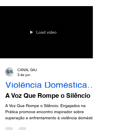
direitos humanos. A convidada especial Karin
Aranha compartilhou sua emocionante trajetória
de quatro anos de luta para reencontrar seu filho,
abordando os desafios enfrentados nos tribunais,
as barr
Load video
CANAL GAJ
3 de jun.
Violência Doméstica - Engajados
A Voz Que Rompe o Silêncio
A Voz Que Rompe o Silêncio: Engajados na
Prática promove encontro inspirador sobre
superação e enfrentamento à violência doméstica
O GAJ – Grupo de Apoio Jurídico realizou mais