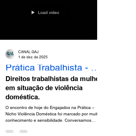
mulher” , trazendo à discussão uma prática
recorrente que, muitas vezes, é tratada como
Load video
CANAL GAJ
1 de dez. de 2025
Prática Trabalhista - Engajados
Direitos trabalhistas da mulher
em situação de violência
doméstica.
O encontro de hoje do Engajados na Prática –
Nicho Violência Doméstica foi marcado por muito
conhecimento e sensibilidade. Conversamos
sobre um tema indispensável para a advocacia
contemporânea: Direitos trabalhistas da mulher