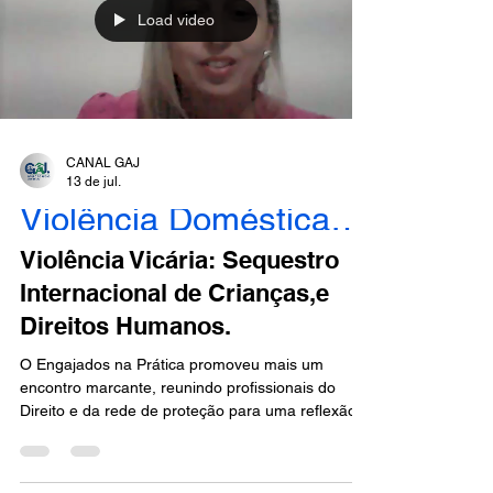
instrumentos para cau
Load video
CANAL GAJ
13 de jul.
Violência Doméstica - Engajados
Violência Vicária: Sequestro
Internacional de Crianças,e
Direitos Humanos.
O Engajados na Prática promoveu mais um
encontro marcante, reunindo profissionais do
Direito e da rede de proteção para uma reflexão
profunda sobre um dos temas mais sensíveis da
atualidade: o sequestro internacional de crianças,
a violência vicária e os desafios da proteção dos