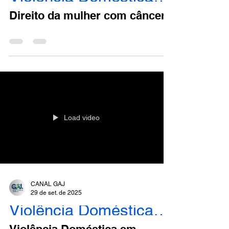
Direito da mulher com câncer
Load video
CANAL GAJ
29 de set. de 2025
Violência Doméstica - Engajados