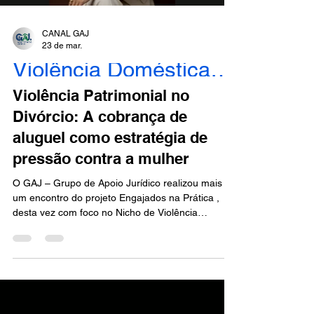
CANAL GAJ
23 de mar.
Violência Doméstica - Engajados
Violência Patrimonial no
Divórcio: A cobrança de
aluguel como estratégia de
pressão contra a mulher
O GAJ – Grupo de Apoio Jurídico realizou mais
um encontro do projeto Engajados na Prática ,
desta vez com foco no Nicho de Violência
Doméstica , reunindo advogados, estudantes e
operadores do Direito em um importante
momento de reflexão, aprendizado e
aprofundamento técnico. O tema abordado foi
“Violência Patrimonial no Divórcio: a cobrança de
aluguel como estratégia de pressão contra a