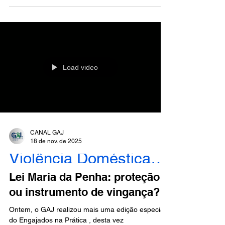
em situação de violência doméstica. Com a
participação da Dra. Juliana Moutinho e da Dra.
Juliana Leite , aprofundamos as garantias legais
que protegem mulheres em situação de violência
e discutimos a atuação prática do advogado na
defesa desses dir
Load video
CANAL GAJ
18 de nov. de 2025
Violência Doméstica - Engajados
Lei Maria da Penha: proteção
ou instrumento de vingança?
Ontem, o GAJ realizou mais uma edição especial
do Engajados na Prática , desta vez