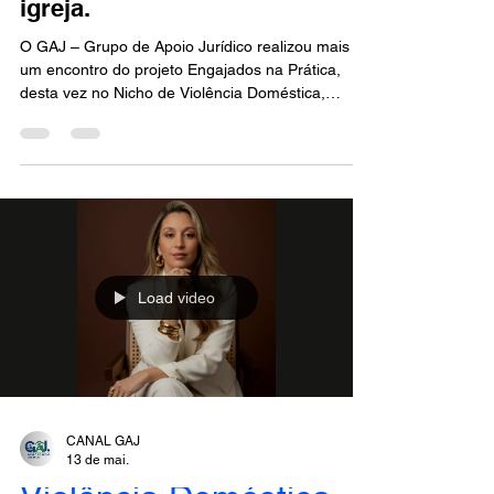
igreja.
O GAJ – Grupo de Apoio Jurídico realizou mais
um encontro do projeto Engajados na Prática,
desta vez no Nicho de Violência Doméstica,
promovendo uma conversa profunda, necessária
e sensível sobre o tema “Violência doméstica e a
igreja”. O encontro reuniu advogados, estudantes
e operadores do Direito em um momento de
reflexão e aprendizado sobre uma realidade que,
muitas vezes, permanece silenciada dentro de
ambientes religiosos e familiares, exigindo uma
atuação jurídica
Load video
CANAL GAJ
13 de mai.