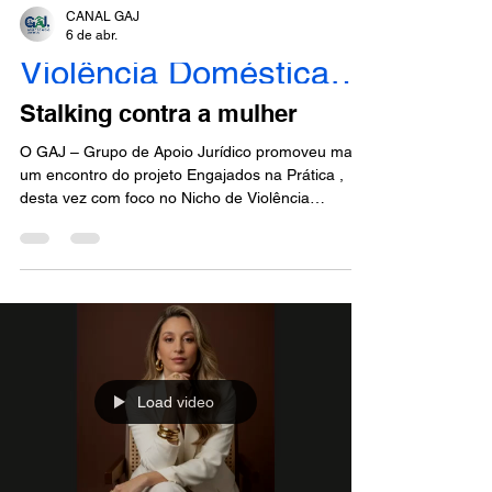
CANAL GAJ
6 de abr.
Violência Doméstica - Engajados
Stalking contra a mulher
O GAJ – Grupo de Apoio Jurídico promoveu mais
um encontro do projeto Engajados na Prática ,
desta vez com foco no Nicho de Violência
Doméstica , reunindo advogados, estudantes e
operadores do Direito em um importante
momento de aprendizado, conscientização e troca
de experiências. O tema da noite foi “Stalking
contra a mulher” , uma forma de violência que,
muitas vezes, se inicia de maneira silenciosa, mas
pode evoluir para situações graves, afetando
diretamente a lib
Load video