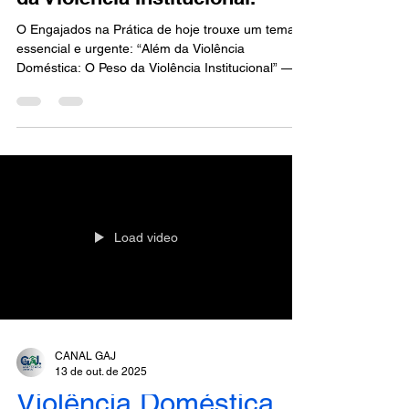
O Engajados na Prática de hoje trouxe um tema
essencial e urgente: “Além da Violência
Doméstica: O Peso da Violência Institucional” —
um diálogo necessário sobre as dores, os
desafios e os impactos que mulheres enfrentam
não apenas dentro de casa, mas também nas
estruturas que deveriam protegê-las. 🩶 Tivemos
a honra de receber Dra. Andréa Santos da
Fonseca — advogada criminalista , especialista
em Direito Penal, Processo Penal e Perícias
Criminais , Vice-Presidente da Co
Load video
CANAL GAJ
13 de out. de 2025
Violência Doméstica - Engajados