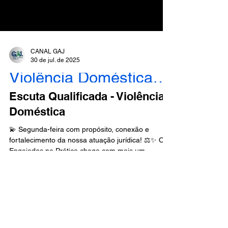
CANAL GAJ
30 de jul. de 2025
Violência Doméstica - Engajados
Escuta Qualificada - Violência
Doméstica
💫 Segunda-feira com propósito, conexão e
fortalecimento da nossa atuação jurídica! ⚖️✨ O
Engajados na Prática chega com mais um...