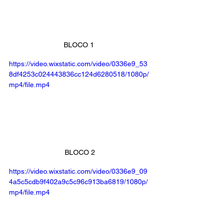
BLOCO 1 
https://video.wixstatic.com/video/0336e9_53
8df4253c024443836cc124d6280518/1080p/
mp4/file.mp4
BLOCO 2
https://video.wixstatic.com/video/0336e9_09
4a5c5cdb9f402a9c5c96c913ba6819/1080p/
mp4/file.mp4