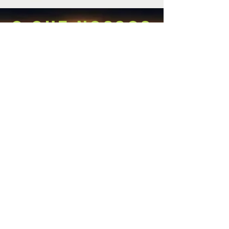
O QUE NOSSOS
MEMBROS
DIZEM
Thainá
Gostaria de agradecer ao GAJ pelo
excelente trabalho. Hoje tive uma
entrevista por intermédio deles, fui muito
bem atendida nas dúvidas aqui por eles e
pelo advogado que fez a entrevista. Muito
obrigada, estão de parabéns.