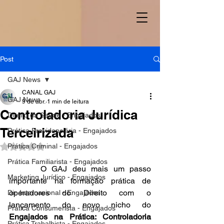
Post
GAJ News
CANAL GAJ
GAJ News
9 de abr.
1 min de leitura
Controladoria Jurídica
Direito da Saúde - Engajados
Terceirizada
Prática Previdenciária - Engajados
Prática Criminal - Engajados
Avaliado com NaN de 5 estrelas.
Prática Familiarista - Engajados
      O GAJ deu mais um passo 
Marketing Jurídico - Engajados
importante na formação prática de 
operadores do Direito com o 
Dir. Internacional - Engajados
lançamento do novo nicho do 
Prática Consumerista - Engajados
Engajados na Prática: Controladoria 
Prática Trabalhista - Engajados