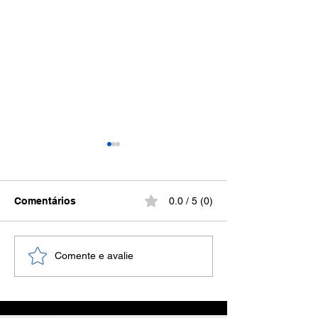
Comentários
0.0 / 5 (0)
Carreira na
Análise de dad
Comente e avalie
Controladoria Jurídica
tomada de deci
estratégicas