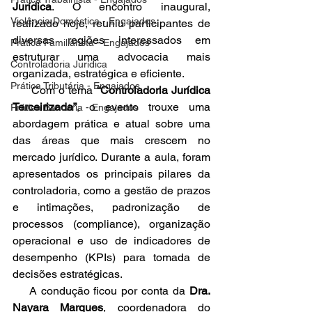
Jurídica
. O encontro inaugural, 
Violência Doméstica - Engajados
realizado hoje, reuniu participantes de 
diversas regiões interessados em 
Prática Familiarista - Engajados
estruturar uma advocacia mais 
Controladoria Jurídica
organizada, estratégica e eficiente.
Prática Tributária - Engajados
     Com o tema 
“Controladoria Jurídica 
Terceirizada”
, o evento trouxe uma 
Prática Bancária - Engajados
abordagem prática e atual sobre uma 
das áreas que mais crescem no 
mercado jurídico. Durante a aula, foram 
apresentados os principais pilares da 
controladoria, como a gestão de prazos 
e intimações, padronização de 
processos (compliance), organização 
operacional e uso de indicadores de 
desempenho (KPIs) para tomada de 
decisões estratégicas.
    A condução ficou por conta da 
Dra. 
Nayara Marques
, coordenadora do 