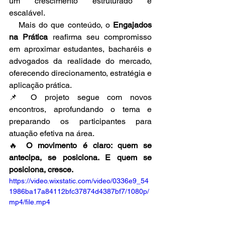
um crescimento estruturado e 
escalável.
   Mais do que conteúdo, o 
Engajados 
na Prática
 reafirma seu compromisso 
em aproximar estudantes, bacharéis e 
advogados da realidade do mercado, 
oferecendo direcionamento, estratégia e 
aplicação prática.
📌 O projeto segue com novos 
encontros, aprofundando o tema e 
preparando os participantes para 
atuação efetiva na área.
🔥 
O movimento é claro: quem se 
antecipa, se posiciona. E quem se 
posiciona, cresce.
https://video.wixstatic.com/video/0336e9_54
1986ba17a84112bfc37874d4387bf7/1080p/
mp4/file.mp4