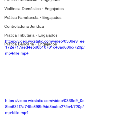
Violência Doméstica - Engajados
Prática Familiarista - Engajados
Controladoria Jurídica
Prática Tributária - Engajados
https://video.wixstatic.com/video/0336e9_ee
Prática Bancária - Engajados
172e717aed4e5d8b10781c48ad686c/720p/
mp4/file.mp4
https://video.wixstatic.com/video/0336e9_0e
8be631f7a749c898b9dd3babe275e4/720p/
mp4/file.mp4