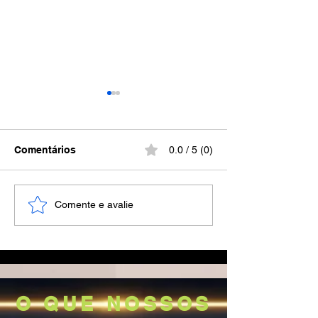
Comentários
0.0 / 5 (0)
Violência Vicária:
A Voz Que Rom
Comente e avalie
Sequestro Internacional
Silêncio
de Crianças,e Direitos
Humanos.
O QUE NOSSOS