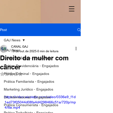
Post
GAJ News
CANAL GAJ
GAJ News
13 de out. de 2025
0 min de leitura
Direito da mulher com
Direito da Saúde - Engajados
câncer
Prática Previdenciária - Engajados
Prática Criminal - Engajados
Avaliado com NaN de 5 estrelas.
Prática Familiarista - Engajados
Marketing Jurídico - Engajados
https://video.wixstatic.com/video/0336e9_f1d
Dir. Internacional - Engajados
1ed73f05044d08fa4d4298466c51a/720p/mp
Prática Consumerista - Engajados
4/file.mp4
Prática Trabalhista - Engajados