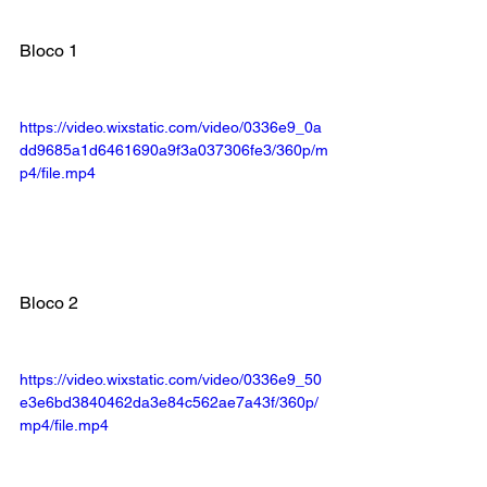
Bloco 1 
https://video.wixstatic.com/video/0336e9_0a
dd9685a1d6461690a9f3a037306fe3/360p/m
p4/file.mp4
Bloco 2
https://video.wixstatic.com/video/0336e9_50
e3e6bd3840462da3e84c562ae7a43f/360p/
mp4/file.mp4