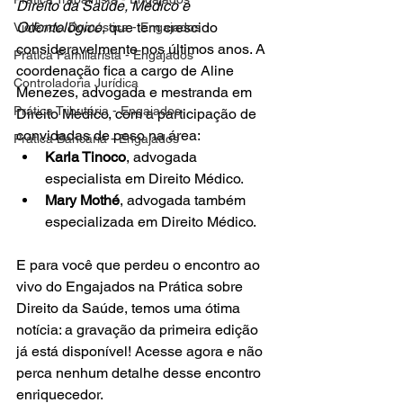
Direito da Saúde, Médico e 
Odontológico
, que tem crescido 
Violência Doméstica - Engajados
consideravelmente nos últimos anos. A 
Prática Familiarista - Engajados
coordenação fica a cargo de Aline 
Controladoria Jurídica
Menezes, advogada e mestranda em 
Prática Tributária - Engajados
Direito Médico, com a participação de 
convidadas de peso na área:
Prática Bancária - Engajados
Karla Tinoco
, advogada 
especialista em Direito Médico.
Mary Mothé
, advogada também 
especializada em Direito Médico.
E para você que perdeu o encontro ao 
vivo do Engajados na Prática sobre 
Direito da Saúde, temos uma ótima 
notícia: a gravação da primeira edição 
já está disponível! Acesse agora e não 
perca nenhum detalhe desse encontro 
enriquecedor.