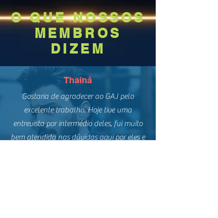
O QUE NOSSOS
MEMBROS
DIZEM
Thainá
Gostaria de agradecer ao GAJ pelo
excelente trabalho. Hoje tive uma
entrevista por intermédio deles, fui muito
bem atendida nas dúvidas aqui por eles e
pelo advogado que fez a entrevista. Muito
obrigada, estão de parabéns.