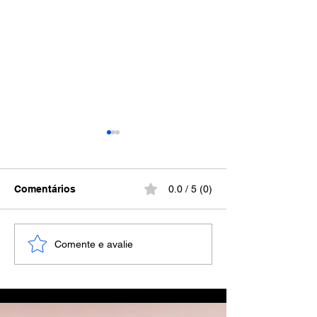
Comentários
0.0 / 5 (0)
Direitos trabalhistas da
Como atuar co
Comente e avalie
mulher em situação de
efetividade nos
violência doméstica.
de dispensa por
causa.