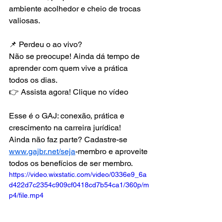
ambiente acolhedor e cheio de trocas 
valiosas.
📌 Perdeu o ao vivo?
Não se preocupe! Ainda dá tempo de 
aprender com quem vive a prática 
todos os dias.
👉 Assista agora! Clique no vídeo 
Esse é o GAJ: conexão, prática e 
crescimento na carreira jurídica!
Ainda não faz parte? Cadastre-se 
www.gajbr.net/seja
-membro e aproveite 
todos os benefícios de ser membro.
https://video.wixstatic.com/video/0336e9_6a
d422d7c2354c909cf0418cd7b54ca1/360p/m
p4/file.mp4