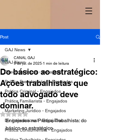
Post
GAJ News
CANAL GAJ
GAJ News
9 de jul. de 2025
1 min de leitura
Do básico ao estratégico:
Direito da Saúde - Engajados
Ações trabalhistas que
Prática Previdenciária - Engajados
Prática Criminal - Engajados
todo advogado deve
Prática Familiarista - Engajados
dominar.
Marketing Jurídico - Engajados
Avaliado com NaN de 5 estrelas.
Engajados na Prática Trabalhista: do 
Dir. Internacional - Engajados
básico ao estratégico
Prática Consumerista - Engajados
Prática Trabalhista - Engajados