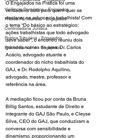
O Engajados na Prática foi uma 
Violência Doméstica - Engajados
verdadeira aula para quem quer se 
destacar na advocacia trabalhista! Com 
Prática Familiarista - Engajados
o tema “Do básico ao estratégico: 
Controladoria Jurídica
ações trabalhistas que todo advogado 
Prática Tributária - Engajados
deve saber”, o encontro reuniu dois 
grandes nomes da área: Dr. Carlos 
Prática Bancária - Engajados
Acácio, advogado atuante e 
coordenador do nicho trabalhista do 
GAJ, e Dr. Rodolpho Aquilino, 
advogado, mestre, professor e 
referência na área.
A mediação ficou por conta da Bruna 
Billig Santos, estudante de Direito e 
integrante do GAJ São Paulo, e Cleyse 
Silva, CEO do GAJ, que conduziram a 
conversa com sensibilidade e 
dinamismo, proporcionando um 