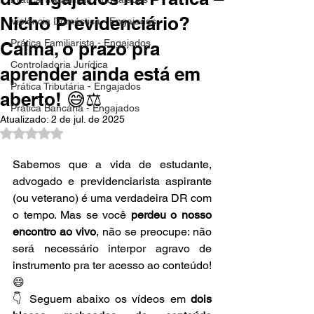
Nicho Previdenciário?
Violência Doméstica - Engajados
Prática Familiarista - Engajados
Calma, o prazo pra
Controladoria Jurídica
aprender ainda está em
Prática Tributária - Engajados
aberto! 😅⚖️
Prática Bancária - Engajados
Atualizado:
2 de jul. de 2025
Avaliado com NaN de 5 estrelas.
Sabemos que a vida de estudante, 
advogado e previdenciarista aspirante 
(ou veterano) é uma verdadeira DR com 
o tempo. Mas se você 
perdeu o nosso 
encontro ao vivo
, não se preocupe: não 
será necessário interpor agravo de 
instrumento pra ter acesso ao conteúdo! 
😄
👇 Seguem abaixo os vídeos em 
dois 