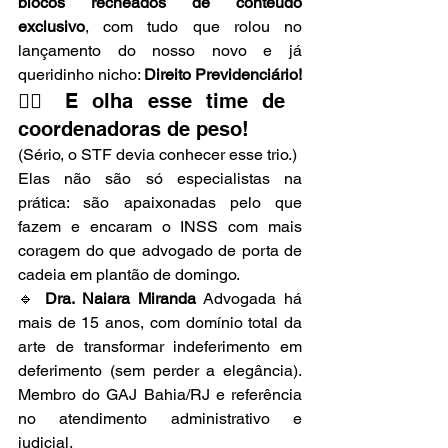
blocos recheados de conteúdo 
exclusivo
, com tudo que rolou no 
lançamento do nosso novo e já 
queridinho nicho: 
Direito Previdenciário!
👩‍⚖️ E olha esse time de 
coordenadoras de peso!
(Sério, o STF devia conhecer esse trio.)
Elas não são só especialistas na 
prática: são apaixonadas pelo que 
fazem e encaram o INSS com mais 
coragem do que advogado de porta de 
cadeia em plantão de domingo.
🔹 
Dra. Naiara Miranda 
Advogada há 
mais de 15 anos, com domínio total da 
arte de transformar indeferimento em 
deferimento (sem perder a elegância). 
Membro do GAJ Bahia/RJ e referência 
no atendimento administrativo e 
judicial.