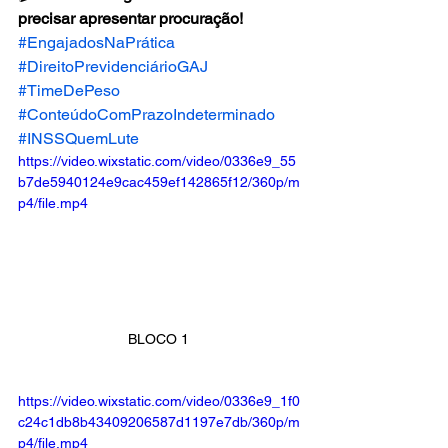
precisar apresentar procuração!
#EngajadosNaPrática
#DireitoPrevidenciárioGAJ
#TimeDePeso
#ConteúdoComPrazoIndeterminado
#INSSQuemLute
https://video.wixstatic.com/video/0336e9_55
b7de5940124e9cac459ef142865f12/360p/m
p4/file.mp4
BLOCO 1 
https://video.wixstatic.com/video/0336e9_1f0
c24c1db8b43409206587d1197e7db/360p/m
p4/file.mp4