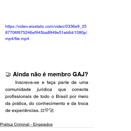
https://video.wixstatic.com/video/0336e9_25
87706f975246ef945ba8949e51eb6d/1080p/
mp4/file.mp4
🤝 Ainda não é membro GAJ?
    Inscreva-se e faça parte de uma 
comunidade jurídica que conecta 
profissionais de todo o Brasil por meio 
da prática, do conhecimento e da troca 
de experiências. ⚖️💛🚀
Prática Criminal - Engajados