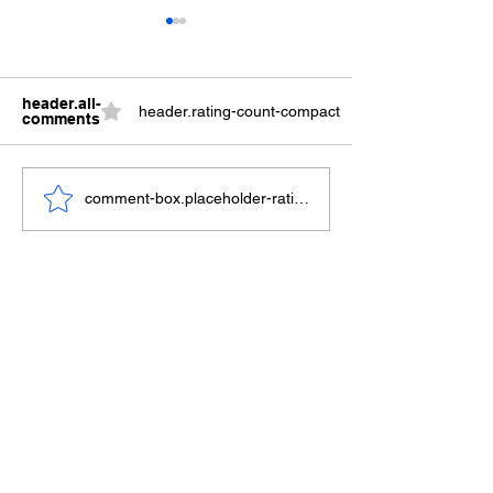
header.all-
header.rating-count-compact
comments
CRIMES PATRI
CRIMES CONTRA A
comment-box.placeholder-ratings
VIDA: TRIBUNAL DO
JÚRI
O QUE NOSSOS
MEMBROS
DIZEM