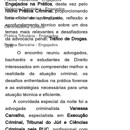
Engajados na Prática
, desta vez pelo 
Violência Doméstica - Engajados
Nicho Prática Criminal
, proporcionando 
uma noite de aprendizado, reflexão e 
Prática Familiarista - Engajados
aprofundamento técnico sobre um dos 
Controladoria Jurídica
temas mais relevantes e desafiadores 
Prática Tributária - Engajados
da advocacia penal: 
Tráfico de Drogas
. 
Prática Bancária - Engajados
⚖️🚨
   O encontro reuniu advogados, 
bacharéis e estudantes de Direito 
interessados em compreender melhor a 
realidade da atuação criminal, os 
desafios enfrentados na prática forense 
e as estratégias necessárias para uma 
atuação técnica e eficiente.
     A convidada especial da noite foi a 
advogada criminalista 
Vanessa 
Carvalho
, especialista em 
Execução 
Criminal, Tribunal do Júri e Ciências 
Criminais pela PUC
, profissional com 