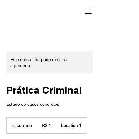
Este curso não pode mais ser
agendado.
Prática Criminal
Estudo de casos concretos
1
Real
Encerrado
E
R$ 1
Location 1
brasileiro
n
c