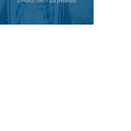
identifica com a sua pretensão.
Beatriz
O intermédio do GAJ me ajudou muito.
Não conhecia nenhum advogado e eles
me concederam uma entrevista com um
advogado maravilhoso. E por isso hoje,
penso muito em advogar. Parabéns ao
GAJ pelo seu papel de suporte para os
advogados, bacharéis e estudantes.