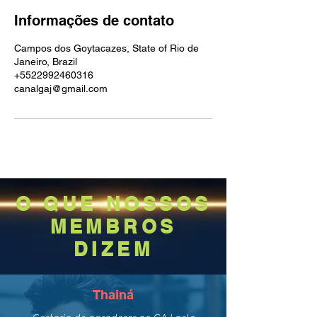
e
Informações de contato
r
r
Campos dos Goytacazes, State of Rio de
a
Janeiro, Brazil
d
+5522992460316
o
canalgaj@gmail.com
O QUE NOSSOS
MEMBROS
DIZEM
Thainá